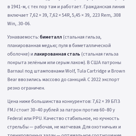
в 1941-м, с тех пор там и работает. Гражданская линия
включает 7,62 × 39, 7,62 × 54R, 5,45 × 39, .223 Rem, .308
Win, .30-06.
Узнаваемость:
биметалл
(стальная гильза,
плакированная медью; пуля в биметаллической
оболочке) и
лакированная сталь
(стальная гильза
покрыта зелёным или серым лаком). В США патроны
Barnaul под штамповками Wolf, Tula Cartridge и Brown
Bear ввозились массово до санкций. С 2022 экспорт
резко ограничен.
Цена ниже большинства конкурентов: 7,62 × 39 БПЗ
FMJ стоит 30–40 рублей за патрон против 60–80 у
Federal или PPU. Качество стабильное, но кучность
стрельбы — рабочая, не матчевая. Для охотничьих и
тренировочных задач — оптимальное соотношение.