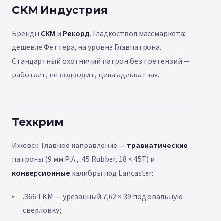
СКМ Индустрия
Бренды
СКМ
и
Рекорд
. Гладкоствол массмаркета:
дешевле Феттера, на уровне Главпатрона.
Стандартный охотничий патрон без претензий —
работает, не подводит, цена адекватная.
Техкрим
Ижевск. Главное направление —
травматические
патроны (9 мм Р.А., .45 Rubber, 18 × 45T) и
конверсионные
калибры под Lancaster:
.366 ТКМ — урезанный 7,62 × 39 под овальную
сверловку;