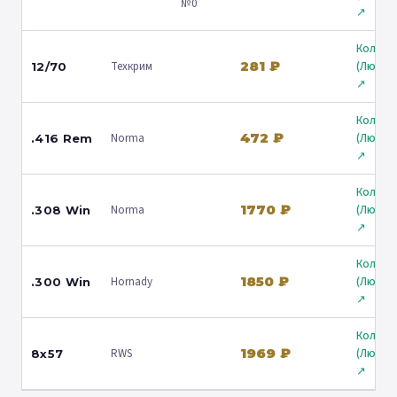
№0
↗
Кольчу
281 ₽
Техкрим
(Любер
12/70
↗
Кольчу
472 ₽
Norma
(Любер
.416 Rem
↗
Кольчу
1770 ₽
Norma
(Любер
.308 Win
↗
Кольчу
1850 ₽
Hornady
(Любер
.300 Win
↗
Кольчу
1969 ₽
RWS
(Любер
8x57
↗