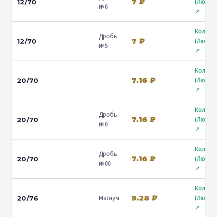
7 ₽
(Любер
12/70
№6
↗
Кольчу
Дробь
7 ₽
(Любер
12/70
№5
↗
Кольчу
7.16 ₽
(Любер
20/70
↗
Кольчу
Дробь
7.16 ₽
(Любер
20/70
№0
↗
Кольчу
Дробь
7.16 ₽
(Любер
20/70
№00
↗
Кольчу
9.28 ₽
Магнум
(Любер
20/76
↗