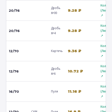
Кольчу
Дробь
9.28 ₽
(Любер
20/76
№00
↗
Кольчу
Дробь
9.28 ₽
(Любер
20/76
№4
↗
Кольчу
9.36 ₽
Картечь
(Любер
12/70
↗
Кольчу
Дробь
10.72 ₽
(Любер
12/76
№6
↗
Кольчу
11.16 ₽
Пуля
(Любер
16/70
↗
Кольчу
16.9 ₽
СКМ
Пуля
(Любер
12/70