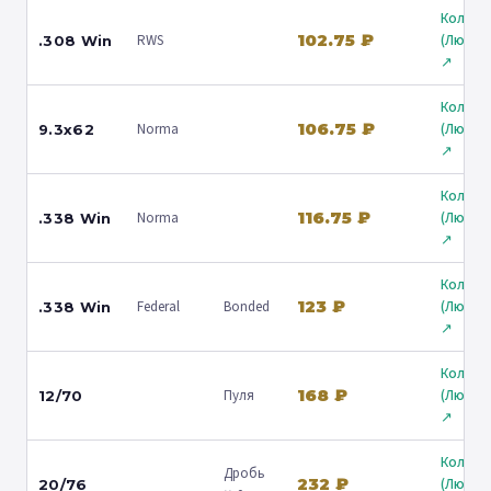
Кольчу
102.75 ₽
RWS
(Любер
.308 Win
↗
Кольчу
106.75 ₽
Norma
(Любер
9.3x62
↗
Кольчу
116.75 ₽
Norma
(Любер
.338 Win
↗
Кольчу
123 ₽
Federal
Bonded
(Любер
.338 Win
↗
Кольчу
168 ₽
Пуля
(Любер
12/70
↗
Кольчу
Дробь
232 ₽
(Любер
20/76