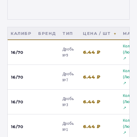
КАЛИБР
БРЕНД
ТИП
ЦЕНА / ШТ
МАГА
Кольчу
Дробь
6.44 ₽
(Любер
16/70
№9
↗
Кольчу
Дробь
6.44 ₽
(Любер
16/70
№7
↗
Кольчу
Дробь
6.44 ₽
(Любер
16/70
№3
↗
Кольчу
Дробь
6.44 ₽
(Любер
16/70
№1
↗