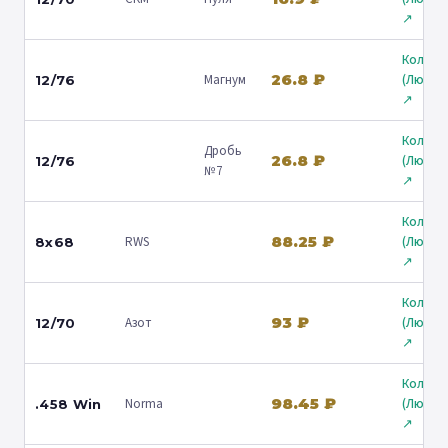
↗
Кольчу
26.8 ₽
Магнум
(Любер
12/76
↗
Кольчу
Дробь
26.8 ₽
(Любер
12/76
№7
↗
Кольчу
88.25 ₽
RWS
(Любер
8x68
↗
Кольчу
93 ₽
Азот
(Любер
12/70
↗
Кольчу
98.45 ₽
Norma
(Любер
.458 Win
↗