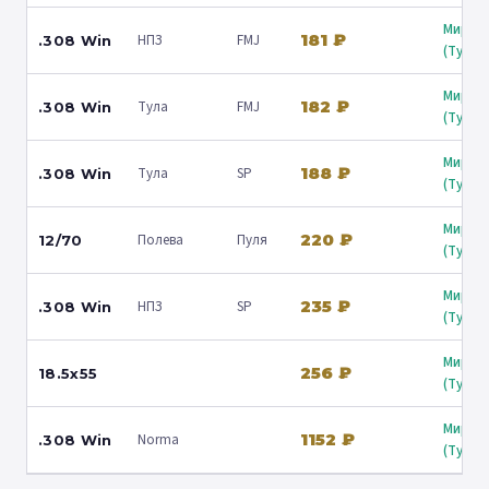
Мир о
181 ₽
НПЗ
FMJ
.308 Win
(Туапс
Мир о
182 ₽
Тула
FMJ
.308 Win
(Туапс
Мир о
188 ₽
Тула
SP
.308 Win
(Туапс
Мир о
220 ₽
Полева
Пуля
12/70
(Туапс
Мир о
235 ₽
НПЗ
SP
.308 Win
(Туапс
Мир о
256 ₽
18.5x55
(Туапс
Мир о
1152 ₽
Norma
.308 Win
(Туапс