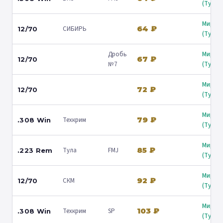
(Туапс
Мир о
64 ₽
СИБИРЬ
12/70
(Туапс
Дробь
Мир о
67 ₽
12/70
№7
(Туапс
Мир о
72 ₽
12/70
(Туапс
Мир о
79 ₽
Техкрим
.308 Win
(Туапс
Мир о
85 ₽
Тула
FMJ
.223 Rem
(Туапс
Мир о
92 ₽
СКМ
12/70
(Туапс
Мир о
103 ₽
Техкрим
SP
.308 Win
(Туапс