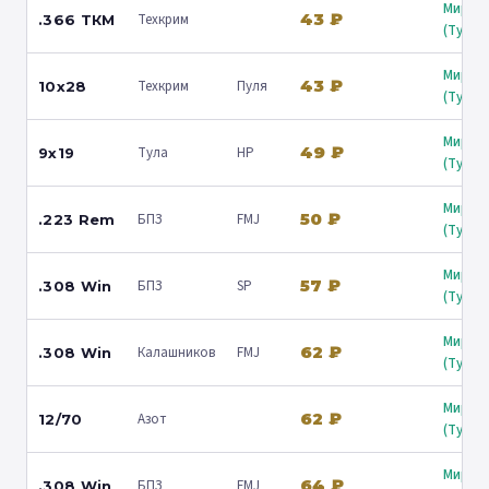
Мир о
43 ₽
Техкрим
.366 ТКМ
(Туапс
Мир о
43 ₽
Техкрим
Пуля
10x28
(Туапс
Мир о
49 ₽
Тула
HP
9x19
(Туапс
Мир о
50 ₽
БПЗ
FMJ
.223 Rem
(Туапс
Мир о
57 ₽
БПЗ
SP
.308 Win
(Туапс
Мир о
62 ₽
Калашников
FMJ
.308 Win
(Туапс
Мир о
62 ₽
Азот
12/70
(Туапс
Мир о
64 ₽
БПЗ
FMJ
.308 Win