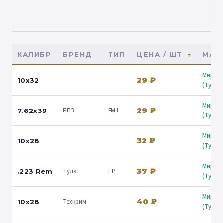
КАЛИБР
БРЕНД
ТИП
ЦЕНА / ШТ
МАГ
Мир о
29 ₽
10x32
(Туапс
Мир о
29 ₽
БПЗ
FMJ
7.62x39
(Туапс
Мир о
32 ₽
10x28
(Туапс
Мир о
37 ₽
Тула
HP
.223 Rem
(Туапс
Мир о
40 ₽
Техкрим
10x28
(Туапс