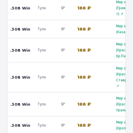
Мир охот
188 ₽
Тула
SP
(Граждан
.308 Win
т) ↗
Мир охот
188 ₽
Тула
SP
.308 Win
(Казань) 
Мир охот
188 ₽
Тула
SP
(Краснод
.308 Win
Кр.Парти
Мир охот
(Краснод
188 ₽
Тула
SP
.308 Win
Ставропо
↗
Мир охот
188 ₽
Тула
SP
(Краснод
.308 Win
Уральска
Мир охот
188 ₽
Тула
SP
.308 Win
(Кропотк