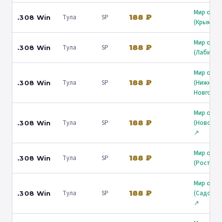
Мир охот
188 ₽
Тула
SP
.308 Win
(Крымск)
Мир охот
188 ₽
Тула
SP
.308 Win
(Лабинск
Мир охот
188 ₽
Тула
SP
(Нижний
.308 Win
Новгород
Мир охот
188 ₽
Тула
SP
(Новорос
.308 Win
↗
Мир охот
188 ₽
Тула
SP
.308 Win
(Ростов)
Мир охот
188 ₽
Тула
SP
(Садовни
.308 Win
↗