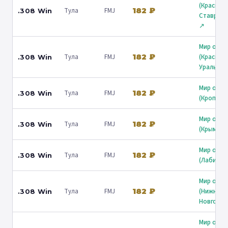
(Краснод
182 ₽
Тула
FMJ
.308 Win
Ставропо
↗
Мир охот
182 ₽
Тула
FMJ
(Краснод
.308 Win
Уральска
Мир охот
182 ₽
Тула
FMJ
.308 Win
(Кропотк
Мир охот
182 ₽
Тула
FMJ
.308 Win
(Крымск)
Мир охот
182 ₽
Тула
FMJ
.308 Win
(Лабинск
Мир охот
182 ₽
Тула
FMJ
(Нижний
.308 Win
Новгород
Мир охот