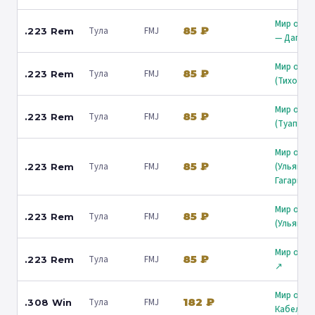
Мир охот
85 ₽
Тула
FMJ
.223 Rem
— Дагомы
Мир охот
85 ₽
Тула
FMJ
.223 Rem
(Тихорец
Мир охот
85 ₽
Тула
FMJ
.223 Rem
(Туапсе) 
Мир охот
85 ₽
Тула
FMJ
(Ульянов
.223 Rem
Гагарина
Мир охот
85 ₽
Тула
FMJ
.223 Rem
(Ульянов
Мир охот
85 ₽
Тула
FMJ
.223 Rem
↗
Мир охот
182 ₽
Тула
FMJ
.308 Win
Кабельна