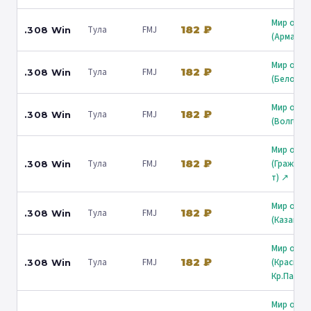
Мир охот
182 ₽
Тула
FMJ
.308 Win
(Армавир
Мир охот
182 ₽
Тула
FMJ
.308 Win
(Белореч
Мир охот
182 ₽
Тула
FMJ
.308 Win
(Волгогр
Мир охот
182 ₽
Тула
FMJ
(Граждан
.308 Win
т) ↗
Мир охот
182 ₽
Тула
FMJ
.308 Win
(Казань) 
Мир охот
182 ₽
Тула
FMJ
(Краснод
.308 Win
Кр.Парти
Мир охот