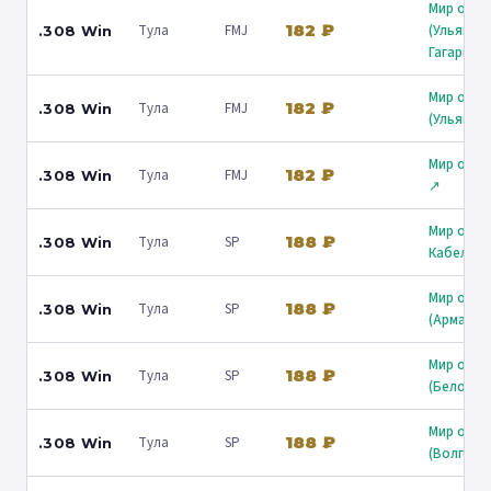
Мир охот
182 ₽
Тула
FMJ
(Ульянов
.308 Win
Гагарина
Мир охот
182 ₽
Тула
FMJ
.308 Win
(Ульянов
Мир охот
182 ₽
Тула
FMJ
.308 Win
↗
Мир охот
188 ₽
Тула
SP
.308 Win
Кабельна
Мир охот
188 ₽
Тула
SP
.308 Win
(Армавир
Мир охот
188 ₽
Тула
SP
.308 Win
(Белореч
Мир охот
188 ₽
Тула
SP
.308 Win
(Волгогр