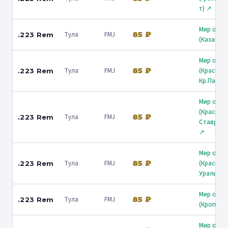
т) ↗
Мир охот
85 ₽
Тула
FMJ
.223 Rem
(Казань) 
Мир охот
85 ₽
Тула
FMJ
(Краснод
.223 Rem
Кр.Парти
Мир охот
(Краснод
85 ₽
Тула
FMJ
.223 Rem
Ставропо
↗
Мир охот
85 ₽
Тула
FMJ
(Краснод
.223 Rem
Уральска
Мир охот
85 ₽
Тула
FMJ
.223 Rem
(Кропотк
Мир охот