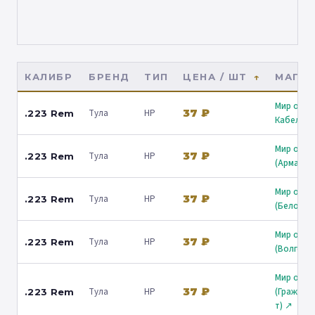
КАЛИБР
БРЕНД
ТИП
ЦЕНА / ШТ
МАГАЗ
Мир охот
37 ₽
Тула
HP
.223 Rem
Кабельна
Мир охот
37 ₽
Тула
HP
.223 Rem
(Армавир
Мир охот
37 ₽
Тула
HP
.223 Rem
(Белореч
Мир охот
37 ₽
Тула
HP
.223 Rem
(Волгогр
Мир охот
37 ₽
Тула
HP
(Граждан
.223 Rem
т) ↗