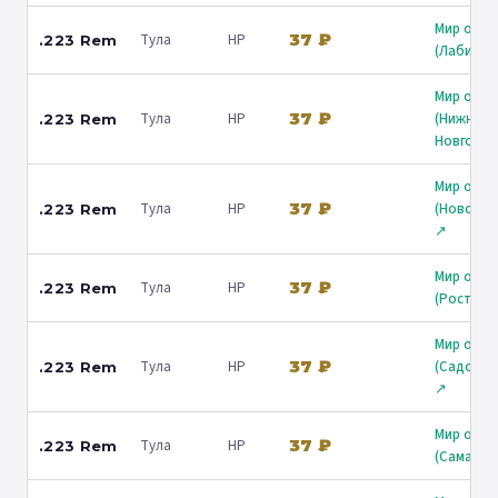
Мир охот
37 ₽
Тула
HP
.223 Rem
(Лабинск
Мир охот
37 ₽
Тула
HP
(Нижний
.223 Rem
Новгород
Мир охот
37 ₽
Тула
HP
(Новорос
.223 Rem
↗
Мир охот
37 ₽
Тула
HP
.223 Rem
(Ростов)
Мир охот
37 ₽
Тула
HP
(Садовни
.223 Rem
↗
Мир охот
37 ₽
Тула
HP
.223 Rem
(Самара)