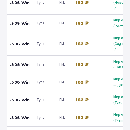
182 ₽
Тула
FMJ
(Новорос
.308 Win
↗
Мир охот
182 ₽
Тула
FMJ
.308 Win
(Ростов)
Мир охот
182 ₽
Тула
FMJ
(Садовни
.308 Win
↗
Мир охот
182 ₽
Тула
FMJ
.308 Win
(Самара)
Мир охот
182 ₽
Тула
FMJ
.308 Win
— Дагомы
Мир охот
182 ₽
Тула
FMJ
.308 Win
(Тихорец
Мир охот
182 ₽
Тула
FMJ
.308 Win
(Туапсе) 