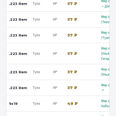
Мир охот
37 ₽
Тула
HP
.223 Rem
— Дагомы
Мир охот
37 ₽
Тула
HP
.223 Rem
(Тихорец
Мир охот
37 ₽
Тула
HP
.223 Rem
(Туапсе) 
Мир охот
37 ₽
Тула
HP
(Ульянов
.223 Rem
Гагарина
Мир охот
37 ₽
Тула
HP
.223 Rem
(Ульянов
Мир охот
37 ₽
Тула
HP
.223 Rem
↗
Мир охот
49 ₽
Тула
HP
9x19
Кабельна