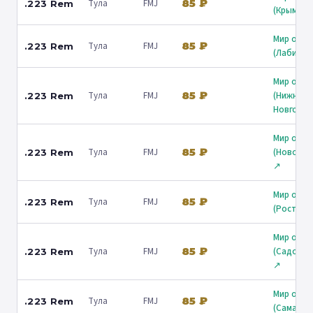
85 ₽
Тула
FMJ
.223 Rem
(Крымск)
Мир охот
85 ₽
Тула
FMJ
.223 Rem
(Лабинск
Мир охот
85 ₽
Тула
FMJ
(Нижний
.223 Rem
Новгород
Мир охот
85 ₽
Тула
FMJ
(Новорос
.223 Rem
↗
Мир охот
85 ₽
Тула
FMJ
.223 Rem
(Ростов)
Мир охот
85 ₽
Тула
FMJ
(Садовни
.223 Rem
↗
Мир охот
85 ₽
Тула
FMJ
.223 Rem
(Самара)