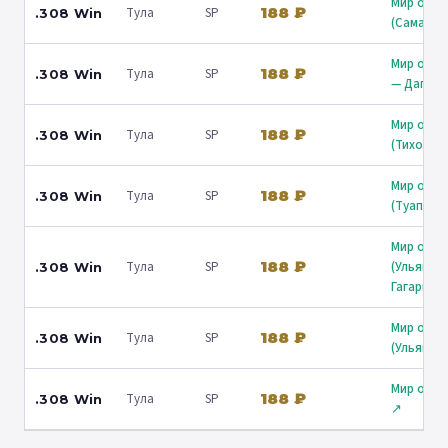
Мир охот
188 ₽
Тула
SP
.308 Win
(Самара)
Мир охот
188 ₽
Тула
SP
.308 Win
— Дагомы
Мир охот
188 ₽
Тула
SP
.308 Win
(Тихорец
Мир охот
188 ₽
Тула
SP
.308 Win
(Туапсе) 
Мир охот
188 ₽
Тула
SP
(Ульянов
.308 Win
Гагарина
Мир охот
188 ₽
Тула
SP
.308 Win
(Ульянов
Мир охот
188 ₽
Тула
SP
.308 Win
↗