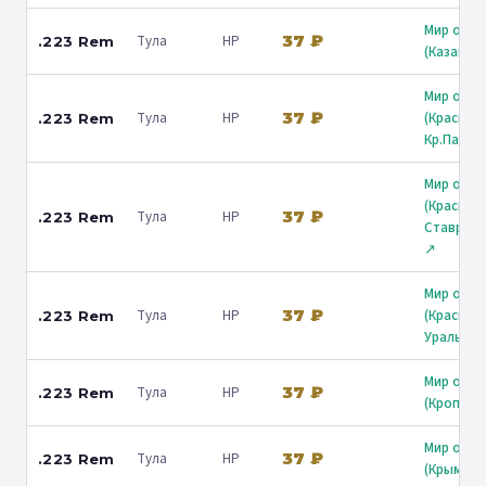
Мир охот
37 ₽
Тула
HP
.223 Rem
(Казань) 
Мир охот
37 ₽
Тула
HP
(Краснод
.223 Rem
Кр.Парти
Мир охот
(Краснод
37 ₽
Тула
HP
.223 Rem
Ставропо
↗
Мир охот
37 ₽
Тула
HP
(Краснод
.223 Rem
Уральска
Мир охот
37 ₽
Тула
HP
.223 Rem
(Кропотк
Мир охот
37 ₽
Тула
HP
.223 Rem
(Крымск)