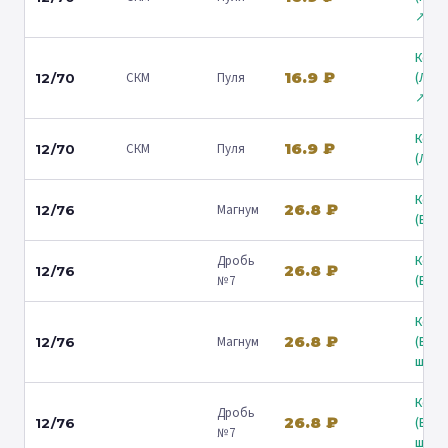
↗
Коль
16.9 ₽
СКМ
Пуля
(Лени
12/70
↗
Коль
16.9 ₽
СКМ
Пуля
12/70
(Люб
Коль
26.8 ₽
Магнум
12/76
(Барв
Дробь
Коль
26.8 ₽
12/76
№7
(Барв
Коль
26.8 ₽
Магнум
(Вол
12/76
ш.) ↗
Коль
Дробь
26.8 ₽
(Вол
12/76
№7
ш.) ↗