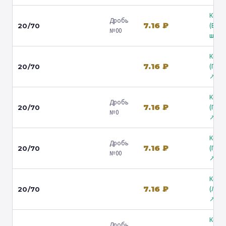
Коль
Дробь
7.16 ₽
(Вол
20/70
№00
ш.) ↗
Коль
7.16 ₽
(Гост
20/70
↗
Коль
Дробь
7.16 ₽
(Гост
20/70
№0
↗
Коль
Дробь
7.16 ₽
(Гост
20/70
№00
↗
Коль
7.16 ₽
(Лени
20/70
↗
Коль
Дробь