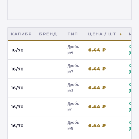
КАЛИБР
БРЕНД
ТИП
ЦЕНА / ШТ
МАГ
Дробь
Коль
6.44 ₽
16/70
№9
(Барв
Дробь
Коль
6.44 ₽
16/70
№7
(Барв
Дробь
Коль
6.44 ₽
16/70
№3
(Барв
Дробь
Коль
6.44 ₽
16/70
№1
(Барв
Дробь
Коль
6.44 ₽
16/70
№5
(Барв