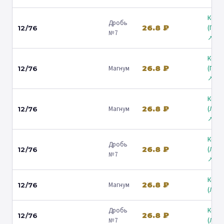
Коль
Дробь
26.8 ₽
(Гост
12/76
№7
↗
Коль
26.8 ₽
Магнум
(Гост
12/76
↗
Коль
26.8 ₽
Магнум
(Лени
12/76
↗
Коль
Дробь
26.8 ₽
(Лени
12/76
№7
↗
Коль
26.8 ₽
Магнум
12/76
(Люб
Дробь
Коль
26.8 ₽
12/76
№7
(Люб