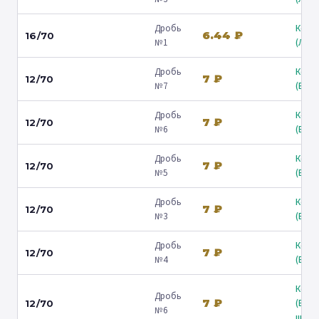
Дробь
Коль
6.44 ₽
16/70
№1
(Люб
Дробь
Коль
7 ₽
12/70
№7
(Барв
Дробь
Коль
7 ₽
12/70
№6
(Барв
Дробь
Коль
7 ₽
12/70
№5
(Барв
Дробь
Коль
7 ₽
12/70
№3
(Барв
Дробь
Коль
7 ₽
12/70
№4
(Барв
Коль
Дробь
7 ₽
(Вол
12/70
№6
ш.) ↗