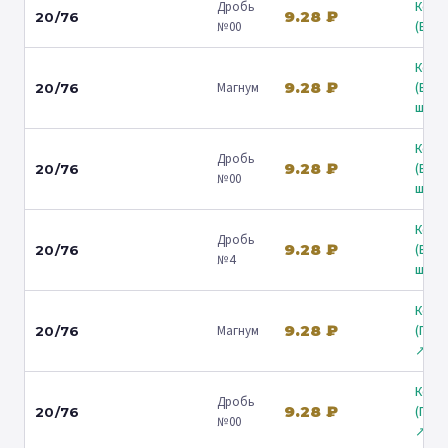
Дробь
Коль
9.28 ₽
20/76
№00
(Барв
Коль
9.28 ₽
Магнум
(Вол
20/76
ш.) ↗
Коль
Дробь
9.28 ₽
(Вол
20/76
№00
ш.) ↗
Коль
Дробь
9.28 ₽
(Вол
20/76
№4
ш.) ↗
Коль
9.28 ₽
Магнум
(Гост
20/76
↗
Коль
Дробь
9.28 ₽
(Гост
20/76
№00
↗