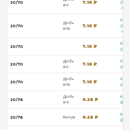
7.16 ₽
(Лени
20/70
№0
↗
Коль
Дробь
7.16 ₽
(Лени
20/70
№00
↗
Коль
7.16 ₽
20/70
(Люб
Дробь
Коль
7.16 ₽
20/70
№0
(Люб
Дробь
Коль
7.16 ₽
20/70
№00
(Люб
Дробь
Коль
9.28 ₽
20/76
№4
(Барв
Коль
9.28 ₽
Магнум
20/76
(Барв