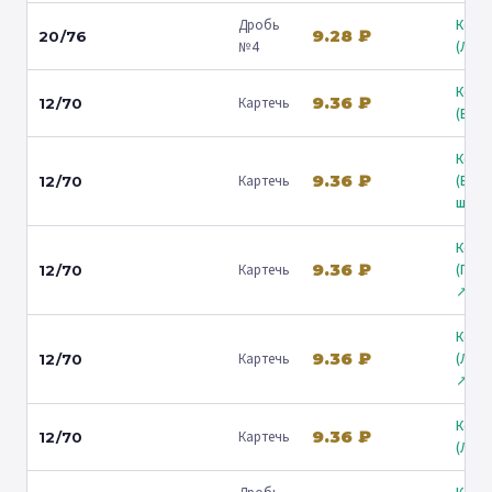
Дробь
Коль
9.28 ₽
20/76
№4
(Люб
Коль
9.36 ₽
Картечь
12/70
(Барв
Коль
9.36 ₽
Картечь
(Вол
12/70
ш.) ↗
Коль
9.36 ₽
Картечь
(Гост
12/70
↗
Коль
9.36 ₽
Картечь
(Лени
12/70
↗
Коль
9.36 ₽
Картечь
12/70
(Люб