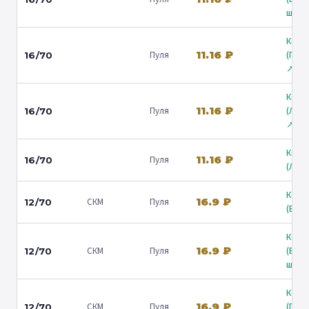
ш.) ↗
Коль
11.16 ₽
Пуля
(Гост
16/70
↗
Коль
11.16 ₽
Пуля
(Лени
16/70
↗
Коль
11.16 ₽
Пуля
16/70
(Люб
Коль
16.9 ₽
СКМ
Пуля
12/70
(Барв
Коль
16.9 ₽
СКМ
Пуля
(Вол
12/70
ш.) ↗
Коль
16.9 ₽
СКМ
Пуля
(Гост
12/70