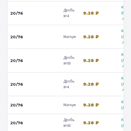
Коль
Дробь
9.28 ₽
(Гост
20/76
№4
↗
Коль
9.28 ₽
Магнум
(Лени
20/76
↗
Коль
Дробь
9.28 ₽
(Лени
20/76
№00
↗
Коль
Дробь
9.28 ₽
(Лени
20/76
№4
↗
Коль
9.28 ₽
Магнум
20/76
(Люб
Дробь
Коль
9.28 ₽
20/76
№00
(Люб