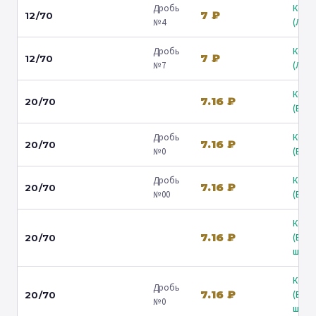
Дробь
Коль
7 ₽
12/70
№4
(Люб
Дробь
Коль
7 ₽
12/70
№7
(Люб
Коль
7.16 ₽
20/70
(Барв
Дробь
Коль
7.16 ₽
20/70
№0
(Барв
Дробь
Коль
7.16 ₽
20/70
№00
(Барв
Коль
7.16 ₽
(Вол
20/70
ш.) ↗
Коль
Дробь
7.16 ₽
(Вол
20/70
№0
ш.) ↗