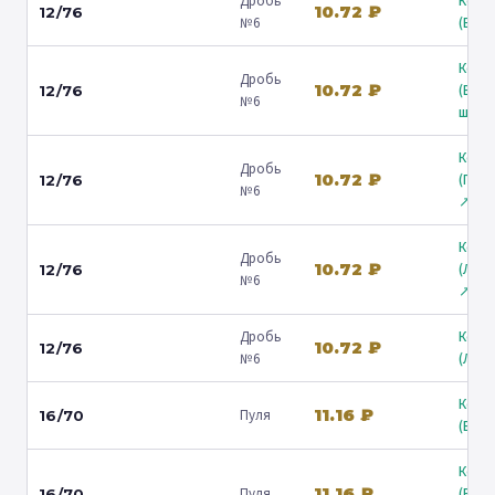
Дробь
Коль
10.72 ₽
12/76
№6
(Барв
Коль
Дробь
10.72 ₽
(Вол
12/76
№6
ш.) ↗
Коль
Дробь
10.72 ₽
(Гост
12/76
№6
↗
Коль
Дробь
10.72 ₽
(Лени
12/76
№6
↗
Дробь
Коль
10.72 ₽
12/76
№6
(Люб
Коль
11.16 ₽
Пуля
16/70
(Барв
Коль
11.16 ₽
Пуля
(Вол
16/70