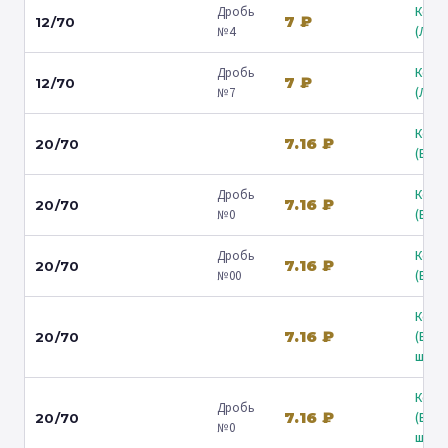
Дробь
Коль
7 ₽
12/70
№4
(Люб
Дробь
Коль
7 ₽
12/70
№7
(Люб
Коль
7.16 ₽
20/70
(Барв
Дробь
Коль
7.16 ₽
20/70
№0
(Барв
Дробь
Коль
7.16 ₽
20/70
№00
(Барв
Коль
7.16 ₽
(Вол
20/70
ш.) ↗
Коль
Дробь
7.16 ₽
(Вол
20/70
№0
ш.) ↗