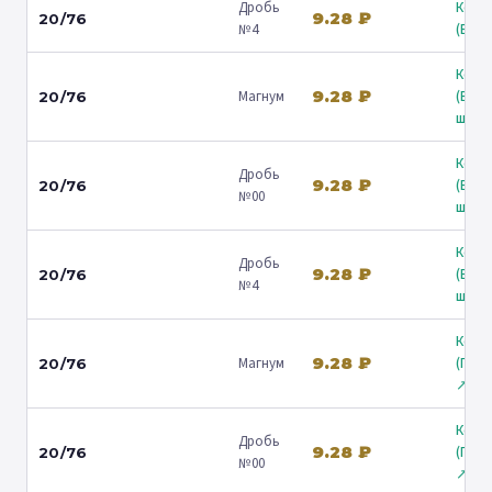
Дробь
Коль
9.28 ₽
20/76
№4
(Барв
Коль
9.28 ₽
Магнум
(Вол
20/76
ш.) ↗
Коль
Дробь
9.28 ₽
(Вол
20/76
№00
ш.) ↗
Коль
Дробь
9.28 ₽
(Вол
20/76
№4
ш.) ↗
Коль
9.28 ₽
Магнум
(Гост
20/76
↗
Коль
Дробь
9.28 ₽
(Гост
20/76
№00
↗