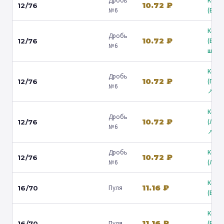
Дробь
Коль
10.72 ₽
12/76
№6
(Барв
Коль
Дробь
10.72 ₽
(Вол
12/76
№6
ш.) ↗
Коль
Дробь
10.72 ₽
(Гост
12/76
№6
↗
Коль
Дробь
10.72 ₽
(Лени
12/76
№6
↗
Дробь
Коль
10.72 ₽
12/76
№6
(Люб
Коль
11.16 ₽
Пуля
16/70
(Барв
Коль
11.16 ₽
Пуля
(Вол
16/70