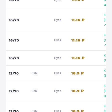
ш.) ↗
Коль
11.16 ₽
Пуля
(Гост
16/70
↗
Коль
11.16 ₽
Пуля
(Лени
16/70
↗
Коль
11.16 ₽
Пуля
16/70
(Люб
Коль
16.9 ₽
СКМ
Пуля
12/70
(Барв
Коль
16.9 ₽
СКМ
Пуля
(Вол
12/70
ш.) ↗
Коль
16.9 ₽
СКМ
Пуля
(Гост
12/70