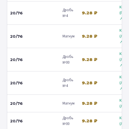
Коль
Дробь
9.28 ₽
(Гост
20/76
№4
↗
Коль
9.28 ₽
Магнум
(Лени
20/76
↗
Коль
Дробь
9.28 ₽
(Лени
20/76
№00
↗
Коль
Дробь
9.28 ₽
(Лени
20/76
№4
↗
Коль
9.28 ₽
Магнум
20/76
(Люб
Дробь
Коль
9.28 ₽
20/76
№00
(Люб