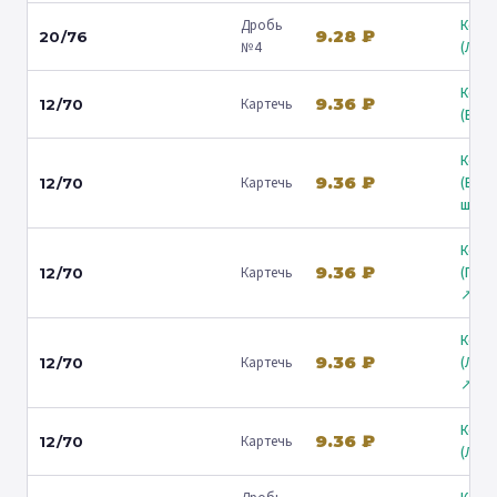
Дробь
Коль
9.28 ₽
20/76
№4
(Люб
Коль
9.36 ₽
Картечь
12/70
(Барв
Коль
9.36 ₽
Картечь
(Вол
12/70
ш.) ↗
Коль
9.36 ₽
Картечь
(Гост
12/70
↗
Коль
9.36 ₽
Картечь
(Лени
12/70
↗
Коль
9.36 ₽
Картечь
12/70
(Люб