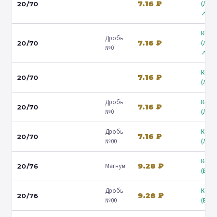
7.16 ₽
(Лени
20/70
↗
Коль
Дробь
7.16 ₽
(Лени
20/70
№0
↗
Коль
7.16 ₽
20/70
(Люб
Дробь
Коль
7.16 ₽
20/70
№0
(Люб
Дробь
Коль
7.16 ₽
20/70
№00
(Люб
Коль
9.28 ₽
Магнум
20/76
(Барв
Дробь
Коль
9.28 ₽
20/76
№00
(Барв