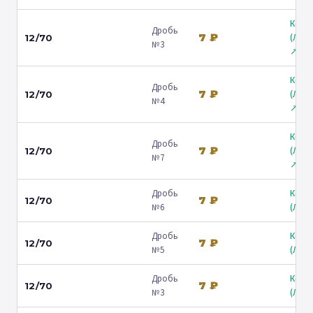
Коль
Дробь
7 ₽
(Лени
12/70
№3
↗
Коль
Дробь
7 ₽
(Лени
12/70
№4
↗
Коль
Дробь
7 ₽
(Лени
12/70
№7
↗
Дробь
Коль
7 ₽
12/70
№6
(Люб
Дробь
Коль
7 ₽
12/70
№5
(Люб
Дробь
Коль
7 ₽
12/70
№3
(Люб