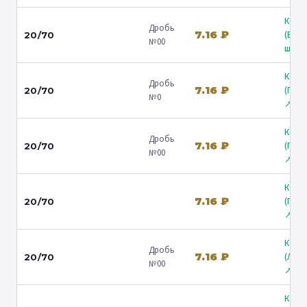
Коль
Дробь
7.16 ₽
(Вол
20/70
№00
ш.) ↗
Коль
Дробь
7.16 ₽
(Гост
20/70
№0
↗
Коль
Дробь
7.16 ₽
(Гост
20/70
№00
↗
Коль
7.16 ₽
(Гост
20/70
↗
Коль
Дробь
7.16 ₽
(Лени
20/70
№00
↗
Коль