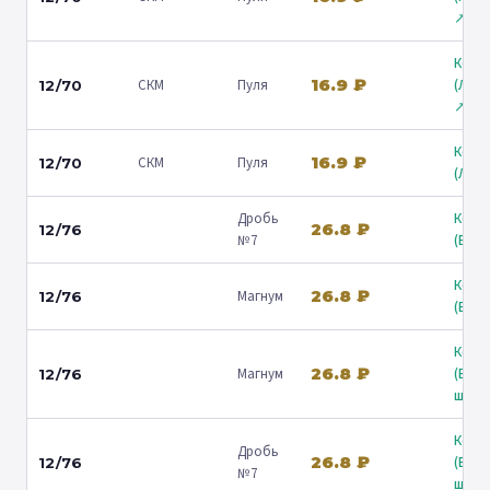
↗
Коль
16.9 ₽
СКМ
Пуля
(Лени
12/70
↗
Коль
16.9 ₽
СКМ
Пуля
12/70
(Люб
Дробь
Коль
26.8 ₽
12/76
№7
(Барв
Коль
26.8 ₽
Магнум
12/76
(Барв
Коль
26.8 ₽
Магнум
(Вол
12/76
ш.) ↗
Коль
Дробь
26.8 ₽
(Вол
12/76
№7
ш.) ↗