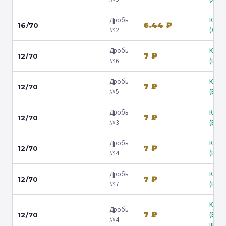
Дробь
Коль
6.44 ₽
16/70
№2
(Люб
Дробь
Коль
7 ₽
12/70
№6
(Барв
Дробь
Коль
7 ₽
12/70
№5
(Барв
Дробь
Коль
7 ₽
12/70
№3
(Барв
Дробь
Коль
7 ₽
12/70
№4
(Барв
Дробь
Коль
7 ₽
12/70
№7
(Барв
Коль
Дробь
7 ₽
(Вол
12/70
№4
ш.) ↗