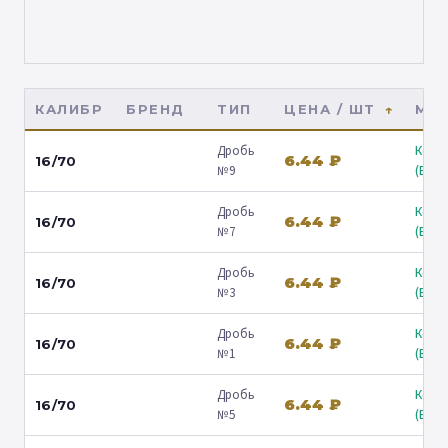
КАЛИБР
БРЕНД
ТИП
ЦЕНА / ШТ
МАГ
Дробь
Коль
6.44 ₽
16/70
№9
(Барв
Дробь
Коль
6.44 ₽
16/70
№7
(Барв
Дробь
Коль
6.44 ₽
16/70
№3
(Барв
Дробь
Коль
6.44 ₽
16/70
№1
(Барв
Дробь
Коль
6.44 ₽
16/70
№5
(Барв