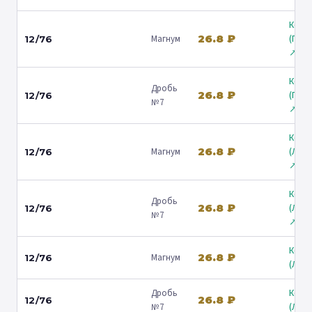
Коль
26.8 ₽
Магнум
(Гост
12/76
↗
Коль
Дробь
26.8 ₽
(Гост
12/76
№7
↗
Коль
26.8 ₽
Магнум
(Лени
12/76
↗
Коль
Дробь
26.8 ₽
(Лени
12/76
№7
↗
Коль
26.8 ₽
Магнум
12/76
(Люб
Дробь
Коль
26.8 ₽
12/76
№7
(Люб