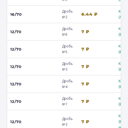
Дробь
Коль
6.44 ₽
16/70
№2
(Люб
Дробь
Коль
7 ₽
12/70
№6
(Барв
Дробь
Коль
7 ₽
12/70
№5
(Барв
Дробь
Коль
7 ₽
12/70
№3
(Барв
Дробь
Коль
7 ₽
12/70
№4
(Барв
Дробь
Коль
7 ₽
12/70
№7
(Барв
Коль
Дробь
7 ₽
(Вол
12/70
№3
ш.) ↗