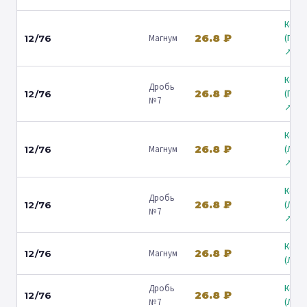
Коль
26.8 ₽
Магнум
(Гост
12/76
↗
Коль
Дробь
26.8 ₽
(Гост
12/76
№7
↗
Коль
26.8 ₽
Магнум
(Лени
12/76
↗
Коль
Дробь
26.8 ₽
(Лени
12/76
№7
↗
Коль
26.8 ₽
Магнум
12/76
(Люб
Дробь
Коль
26.8 ₽
12/76
№7
(Люб