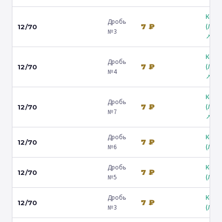
Коль
Дробь
7 ₽
(Лени
12/70
№3
↗
Коль
Дробь
7 ₽
(Лени
12/70
№4
↗
Коль
Дробь
7 ₽
(Лени
12/70
№7
↗
Дробь
Коль
7 ₽
12/70
№6
(Люб
Дробь
Коль
7 ₽
12/70
№5
(Люб
Дробь
Коль
7 ₽
12/70
№3
(Люб