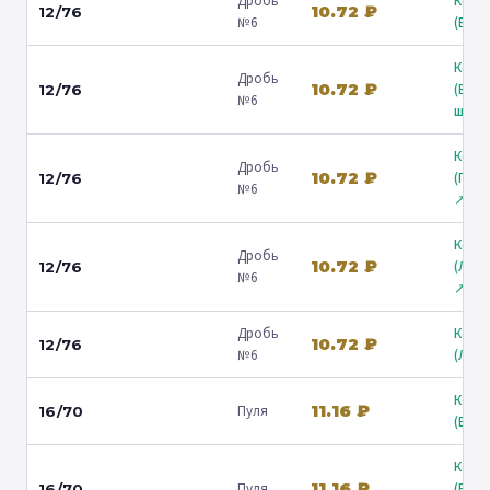
Дробь
Коль
10.72 ₽
12/76
№6
(Барв
Коль
Дробь
10.72 ₽
(Вол
12/76
№6
ш.) ↗
Коль
Дробь
10.72 ₽
(Гост
12/76
№6
↗
Коль
Дробь
10.72 ₽
(Лени
12/76
№6
↗
Дробь
Коль
10.72 ₽
12/76
№6
(Люб
Коль
11.16 ₽
Пуля
16/70
(Барв
Коль
11.16 ₽
Пуля
(Вол
16/70