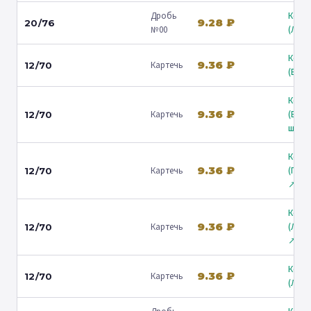
Дробь
Коль
9.28 ₽
20/76
№00
(Люб
Коль
9.36 ₽
Картечь
12/70
(Барв
Коль
9.36 ₽
Картечь
(Вол
12/70
ш.) ↗
Коль
9.36 ₽
Картечь
(Гост
12/70
↗
Коль
9.36 ₽
Картечь
(Лени
12/70
↗
Коль
9.36 ₽
Картечь
12/70
(Люб