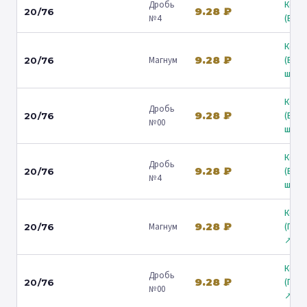
Дробь
Коль
9.28 ₽
20/76
№4
(Барв
Коль
9.28 ₽
Магнум
(Вол
20/76
ш.) ↗
Коль
Дробь
9.28 ₽
(Вол
20/76
№00
ш.) ↗
Коль
Дробь
9.28 ₽
(Вол
20/76
№4
ш.) ↗
Коль
9.28 ₽
Магнум
(Гост
20/76
↗
Коль
Дробь
9.28 ₽
(Гост
20/76
№00
↗