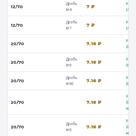
Дробь
Коль
7 ₽
12/70
№4
(Люб
Дробь
Коль
7 ₽
12/70
№7
(Люб
Коль
7.16 ₽
20/70
(Барв
Дробь
Коль
7.16 ₽
20/70
№0
(Барв
Дробь
Коль
7.16 ₽
20/70
№00
(Барв
Коль
7.16 ₽
(Вол
20/70
ш.) ↗
Коль
Дробь
7.16 ₽
(Вол
20/70
№0
ш.) ↗