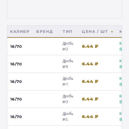
КАЛИБР
БРЕНД
ТИП
ЦЕНА / ШТ
МАГ
Дробь
Коль
6.44 ₽
16/70
№2
(Барв
Дробь
Коль
6.44 ₽
16/70
№9
(Барв
Дробь
Коль
6.44 ₽
16/70
№7
(Барв
Дробь
Коль
6.44 ₽
16/70
№3
(Барв
Дробь
Коль
6.44 ₽
16/70
№1
(Барв