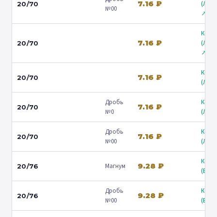
7.16 ₽
(Лени
20/70
№00
↗
Коль
7.16 ₽
(Лени
20/70
↗
Коль
7.16 ₽
20/70
(Люб
Дробь
Коль
7.16 ₽
20/70
№0
(Люб
Дробь
Коль
7.16 ₽
20/70
№00
(Люб
Коль
9.28 ₽
Магнум
20/76
(Барв
Дробь
Коль
9.28 ₽
20/76
№00
(Барв