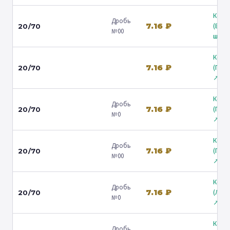
Коль
Дробь
7.16 ₽
(Вол
20/70
№00
ш.) ↗
Коль
7.16 ₽
(Гост
20/70
↗
Коль
Дробь
7.16 ₽
(Гост
20/70
№0
↗
Коль
Дробь
7.16 ₽
(Гост
20/70
№00
↗
Коль
Дробь
7.16 ₽
(Лени
20/70
№0
↗
Коль
Дробь