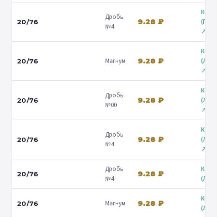
Коль
Дробь
9.28 ₽
(Гост
20/76
№4
↗
Коль
9.28 ₽
Магнум
(Лени
20/76
↗
Коль
Дробь
9.28 ₽
(Лени
20/76
№00
↗
Коль
Дробь
9.28 ₽
(Лени
20/76
№4
↗
Дробь
Коль
9.28 ₽
20/76
№4
(Люб
Коль
9.28 ₽
Магнум
20/76
(Люб