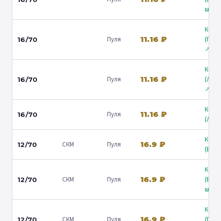
ш.) ↗
Коль
11.16 ₽
Пуля
(Гост
16/70
↗
Коль
11.16 ₽
Пуля
(Лени
16/70
↗
Коль
11.16 ₽
Пуля
16/70
(Люб
Коль
16.9 ₽
СКМ
Пуля
12/70
(Барв
Коль
16.9 ₽
СКМ
Пуля
(Вол
12/70
ш.) ↗
Коль
16.9 ₽
СКМ
Пуля
(Гост
12/70