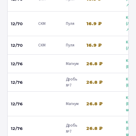
↗
Коль
16.9 ₽
СКМ
Пуля
(Лени
12/70
↗
Коль
16.9 ₽
СКМ
Пуля
12/70
(Люб
Коль
26.8 ₽
Магнум
12/76
(Барв
Дробь
Коль
26.8 ₽
12/76
№7
(Барв
Коль
26.8 ₽
Магнум
(Вол
12/76
ш.) ↗
Коль
Дробь
26.8 ₽
(Вол
12/76
№7
ш.) ↗