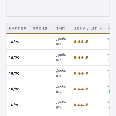
КАЛИБР
БРЕНД
ТИП
ЦЕНА / ШТ
МАГ
Дробь
Коль
6.44 ₽
16/70
№9
(Барв
Дробь
Коль
6.44 ₽
16/70
№7
(Барв
Дробь
Коль
6.44 ₽
16/70
№3
(Барв
Дробь
Коль
6.44 ₽
16/70
№1
(Барв
Дробь
Коль
6.44 ₽
16/70
№5
(Барв