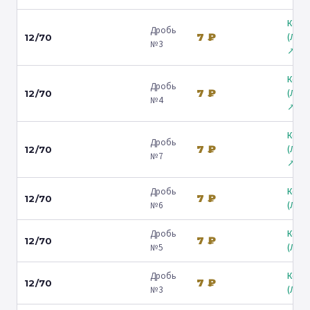
Коль
Дробь
7 ₽
(Лени
12/70
№3
↗
Коль
Дробь
7 ₽
(Лени
12/70
№4
↗
Коль
Дробь
7 ₽
(Лени
12/70
№7
↗
Дробь
Коль
7 ₽
12/70
№6
(Люб
Дробь
Коль
7 ₽
12/70
№5
(Люб
Дробь
Коль
7 ₽
12/70
№3
(Люб