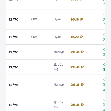
↗
Коль
16.9 ₽
СКМ
Пуля
(Лени
12/70
↗
Коль
16.9 ₽
СКМ
Пуля
12/70
(Люб
Коль
26.8 ₽
Магнум
12/76
(Барв
Дробь
Коль
26.8 ₽
12/76
№7
(Барв
Коль
26.8 ₽
Магнум
(Вол
12/76
ш.) ↗
Коль
Дробь
26.8 ₽
(Вол
12/76
№7
ш.) ↗