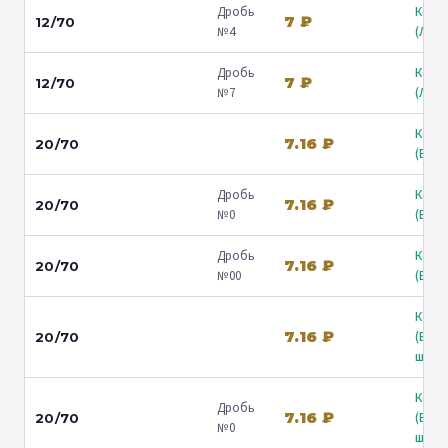
Дробь
Коль
7 ₽
12/70
№4
(Люб
Дробь
Коль
7 ₽
12/70
№7
(Люб
Коль
7.16 ₽
20/70
(Барв
Дробь
Коль
7.16 ₽
20/70
№0
(Барв
Дробь
Коль
7.16 ₽
20/70
№00
(Барв
Коль
7.16 ₽
(Вол
20/70
ш.) ↗
Коль
Дробь
7.16 ₽
(Вол
20/70
№0
ш.) ↗