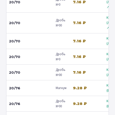
7.16 ₽
(Лени
20/70
№0
↗
Коль
Дробь
7.16 ₽
(Лени
20/70
№00
↗
Коль
7.16 ₽
20/70
(Люб
Дробь
Коль
7.16 ₽
20/70
№0
(Люб
Дробь
Коль
7.16 ₽
20/70
№00
(Люб
Коль
9.28 ₽
Магнум
20/76
(Барв
Дробь
Коль
9.28 ₽
20/76
№00
(Барв