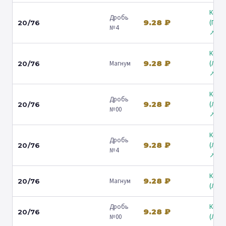
Коль
Дробь
9.28 ₽
(Гост
20/76
№4
↗
Коль
9.28 ₽
Магнум
(Лени
20/76
↗
Коль
Дробь
9.28 ₽
(Лени
20/76
№00
↗
Коль
Дробь
9.28 ₽
(Лени
20/76
№4
↗
Коль
9.28 ₽
Магнум
20/76
(Люб
Дробь
Коль
9.28 ₽
20/76
№00
(Люб