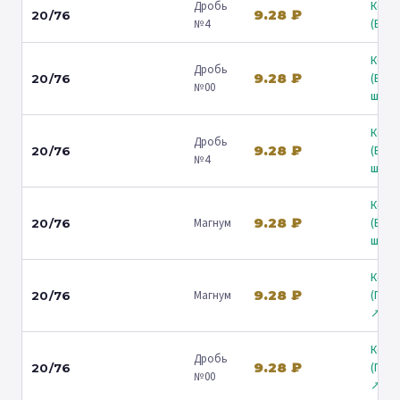
Дробь
Коль
9.28 ₽
20/76
№4
(Барв
Коль
Дробь
9.28 ₽
(Вол
20/76
№00
ш.) ↗
Коль
Дробь
9.28 ₽
(Вол
20/76
№4
ш.) ↗
Коль
9.28 ₽
Магнум
(Вол
20/76
ш.) ↗
Коль
9.28 ₽
Магнум
(Гост
20/76
↗
Коль
Дробь
9.28 ₽
(Гост
20/76
№00
↗