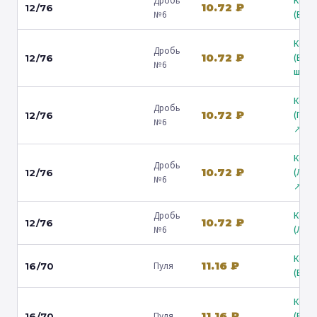
Дробь
Коль
10.72 ₽
12/76
№6
(Барв
Коль
Дробь
10.72 ₽
(Вол
12/76
№6
ш.) ↗
Коль
Дробь
10.72 ₽
(Гост
12/76
№6
↗
Коль
Дробь
10.72 ₽
(Лени
12/76
№6
↗
Дробь
Коль
10.72 ₽
12/76
№6
(Люб
Коль
11.16 ₽
Пуля
16/70
(Барв
Коль
11.16 ₽
Пуля
(Вол
16/70