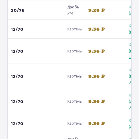
Дробь
Коль
9.28 ₽
20/76
№4
(Люб
Коль
9.36 ₽
Картечь
12/70
(Барв
Коль
9.36 ₽
Картечь
(Вол
12/70
ш.) ↗
Коль
9.36 ₽
Картечь
(Гост
12/70
↗
Коль
9.36 ₽
Картечь
(Лени
12/70
↗
Коль
9.36 ₽
Картечь
12/70
(Люб