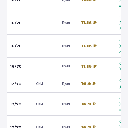
ш.) ↗
Коль
11.16 ₽
Пуля
(Гост
16/70
↗
Коль
11.16 ₽
Пуля
(Лени
16/70
↗
Коль
11.16 ₽
Пуля
16/70
(Люб
Коль
16.9 ₽
СКМ
Пуля
12/70
(Барв
Коль
16.9 ₽
СКМ
Пуля
(Вол
12/70
ш.) ↗
Коль
16.9 ₽
СКМ
Пуля
(Гост
12/70