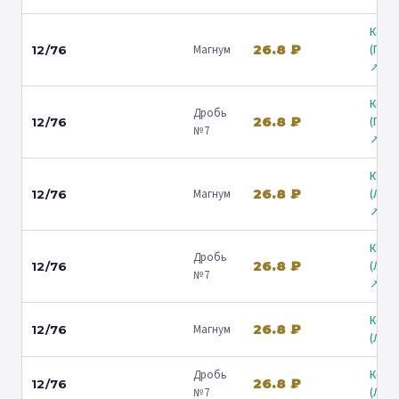
Коль
26.8 ₽
Магнум
(Гост
12/76
↗
Коль
Дробь
26.8 ₽
(Гост
12/76
№7
↗
Коль
26.8 ₽
Магнум
(Лени
12/76
↗
Коль
Дробь
26.8 ₽
(Лени
12/76
№7
↗
Коль
26.8 ₽
Магнум
12/76
(Люб
Дробь
Коль
26.8 ₽
12/76
№7
(Люб