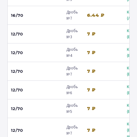
Дробь
Коль
6.44 ₽
16/70
№7
(Люб
Дробь
Коль
7 ₽
12/70
№3
(Барв
Дробь
Коль
7 ₽
12/70
№4
(Барв
Дробь
Коль
7 ₽
12/70
№7
(Барв
Дробь
Коль
7 ₽
12/70
№6
(Барв
Дробь
Коль
7 ₽
12/70
№5
(Барв
Коль
Дробь
7 ₽
(Вол
12/70
№7
ш.) ↗