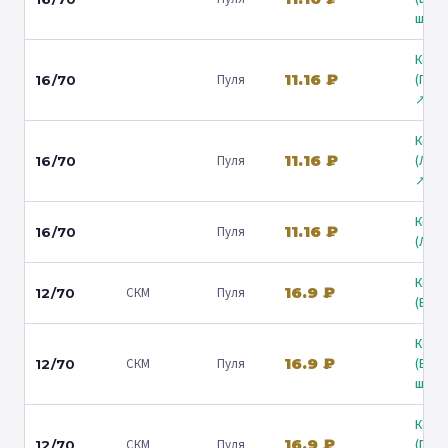
ш.) ↗
Коль
11.16 ₽
Пуля
(Гост
16/70
↗
Коль
11.16 ₽
Пуля
(Лени
16/70
↗
Коль
11.16 ₽
Пуля
16/70
(Люб
Коль
16.9 ₽
СКМ
Пуля
12/70
(Барв
Коль
16.9 ₽
СКМ
Пуля
(Вол
12/70
ш.) ↗
Коль
16.9 ₽
СКМ
Пуля
(Гост
12/70