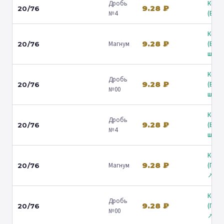
Дробь
Коль
9.28 ₽
20/76
№4
(Барв
Коль
9.28 ₽
Магнум
(Вол
20/76
ш.) ↗
Коль
Дробь
9.28 ₽
(Вол
20/76
№00
ш.) ↗
Коль
Дробь
9.28 ₽
(Вол
20/76
№4
ш.) ↗
Коль
9.28 ₽
Магнум
(Гост
20/76
↗
Коль
Дробь
9.28 ₽
(Гост
20/76
№00
↗