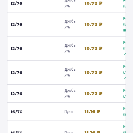
Дробь
Коль
10.72 ₽
12/76
№6
(Барв
Коль
Дробь
10.72 ₽
(Вол
12/76
№6
ш.) ↗
Коль
Дробь
10.72 ₽
(Гост
12/76
№6
↗
Коль
Дробь
10.72 ₽
(Лени
12/76
№6
↗
Дробь
Коль
10.72 ₽
12/76
№6
(Люб
Коль
11.16 ₽
Пуля
16/70
(Барв
Коль
11.16 ₽
Пуля
(Вол
16/70