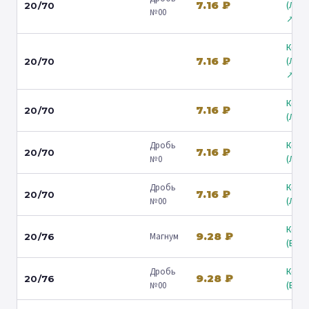
7.16 ₽
(Лени
20/70
№00
↗
Коль
7.16 ₽
(Лени
20/70
↗
Коль
7.16 ₽
20/70
(Люб
Дробь
Коль
7.16 ₽
20/70
№0
(Люб
Дробь
Коль
7.16 ₽
20/70
№00
(Люб
Коль
9.28 ₽
Магнум
20/76
(Барв
Дробь
Коль
9.28 ₽
20/76
№00
(Барв