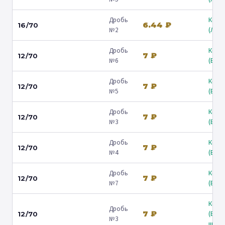
Дробь
Коль
6.44 ₽
16/70
№2
(Люб
Дробь
Коль
7 ₽
12/70
№6
(Барв
Дробь
Коль
7 ₽
12/70
№5
(Барв
Дробь
Коль
7 ₽
12/70
№3
(Барв
Дробь
Коль
7 ₽
12/70
№4
(Барв
Дробь
Коль
7 ₽
12/70
№7
(Барв
Коль
Дробь
7 ₽
(Вол
12/70
№3
ш.) ↗