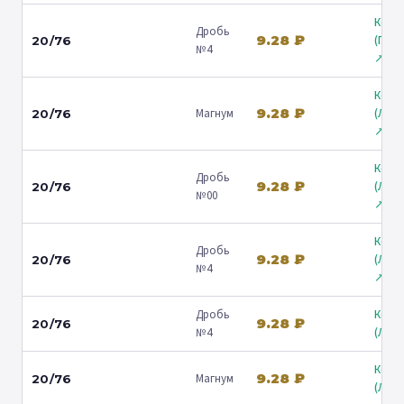
Коль
Дробь
9.28 ₽
(Гост
20/76
№4
↗
Коль
9.28 ₽
Магнум
(Лени
20/76
↗
Коль
Дробь
9.28 ₽
(Лени
20/76
№00
↗
Коль
Дробь
9.28 ₽
(Лени
20/76
№4
↗
Дробь
Коль
9.28 ₽
20/76
№4
(Люб
Коль
9.28 ₽
Магнум
20/76
(Люб