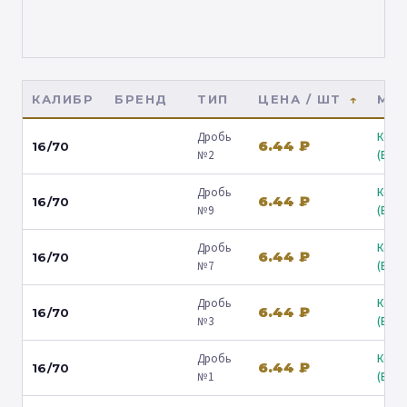
КАЛИБР
БРЕНД
ТИП
ЦЕНА / ШТ
МАГ
Дробь
Коль
6.44 ₽
16/70
№2
(Барв
Дробь
Коль
6.44 ₽
16/70
№9
(Барв
Дробь
Коль
6.44 ₽
16/70
№7
(Барв
Дробь
Коль
6.44 ₽
16/70
№3
(Барв
Дробь
Коль
6.44 ₽
16/70
№1
(Барв