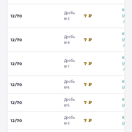
Коль
Дробь
7 ₽
(Лени
12/70
№3
↗
Коль
Дробь
7 ₽
(Лени
12/70
№4
↗
Коль
Дробь
7 ₽
(Лени
12/70
№7
↗
Дробь
Коль
7 ₽
12/70
№6
(Люб
Дробь
Коль
7 ₽
12/70
№5
(Люб
Дробь
Коль
7 ₽
12/70
№3
(Люб