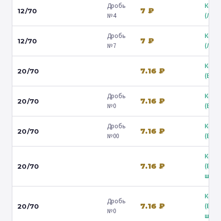
Дробь
Коль
7 ₽
12/70
№4
(Люб
Дробь
Коль
7 ₽
12/70
№7
(Люб
Коль
7.16 ₽
20/70
(Барв
Дробь
Коль
7.16 ₽
20/70
№0
(Барв
Дробь
Коль
7.16 ₽
20/70
№00
(Барв
Коль
7.16 ₽
(Вол
20/70
ш.) ↗
Коль
Дробь
7.16 ₽
(Вол
20/70
№0
ш.) ↗