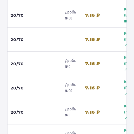
Коль
Дробь
7.16 ₽
(Вол
20/70
№00
ш.) ↗
Коль
7.16 ₽
(Гост
20/70
↗
Коль
Дробь
7.16 ₽
(Гост
20/70
№0
↗
Коль
Дробь
7.16 ₽
(Гост
20/70
№00
↗
Коль
Дробь
7.16 ₽
(Лени
20/70
№0
↗
Коль
Дробь