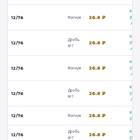
Коль
26.8 ₽
Магнум
(Гост
12/76
↗
Коль
Дробь
26.8 ₽
(Гост
12/76
№7
↗
Коль
26.8 ₽
Магнум
(Лени
12/76
↗
Коль
Дробь
26.8 ₽
(Лени
12/76
№7
↗
Коль
26.8 ₽
Магнум
12/76
(Люб
Дробь
Коль
26.8 ₽
12/76
№7
(Люб