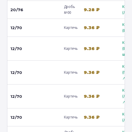
Дробь
Коль
9.28 ₽
20/76
№00
(Люб
Коль
9.36 ₽
Картечь
12/70
(Барв
Коль
9.36 ₽
Картечь
(Вол
12/70
ш.) ↗
Коль
9.36 ₽
Картечь
(Гост
12/70
↗
Коль
9.36 ₽
Картечь
(Лени
12/70
↗
Коль
9.36 ₽
Картечь
12/70
(Люб