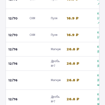
↗
Коль
16.9 ₽
СКМ
Пуля
(Лени
12/70
↗
Коль
16.9 ₽
СКМ
Пуля
12/70
(Люб
Коль
26.8 ₽
Магнум
12/76
(Барв
Дробь
Коль
26.8 ₽
12/76
№7
(Барв
Коль
26.8 ₽
Магнум
(Вол
12/76
ш.) ↗
Коль
Дробь
26.8 ₽
(Вол
12/76
№7
ш.) ↗