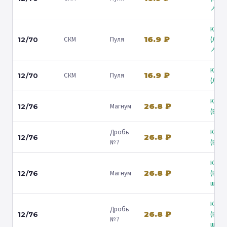
↗
Коль
16.9 ₽
СКМ
Пуля
(Лени
12/70
↗
Коль
16.9 ₽
СКМ
Пуля
12/70
(Люб
Коль
26.8 ₽
Магнум
12/76
(Барв
Дробь
Коль
26.8 ₽
12/76
№7
(Барв
Коль
26.8 ₽
Магнум
(Вол
12/76
ш.) ↗
Коль
Дробь
26.8 ₽
(Вол
12/76
№7
ш.) ↗