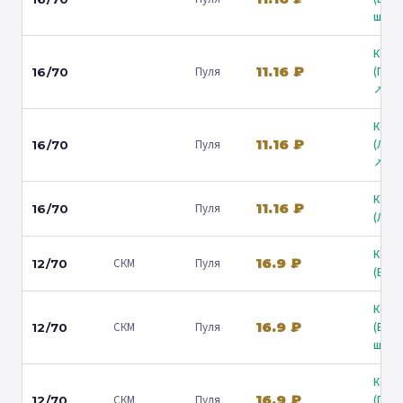
ш.) ↗
Коль
11.16 ₽
Пуля
(Гост
16/70
↗
Коль
11.16 ₽
Пуля
(Лени
16/70
↗
Коль
11.16 ₽
Пуля
16/70
(Люб
Коль
16.9 ₽
СКМ
Пуля
12/70
(Барв
Коль
16.9 ₽
СКМ
Пуля
(Вол
12/70
ш.) ↗
Коль
16.9 ₽
СКМ
Пуля
(Гост
12/70