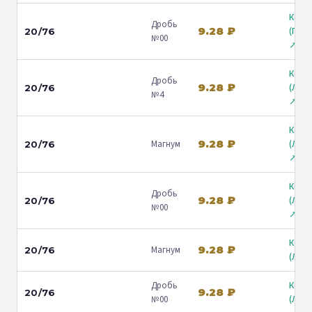
Коль
Дробь
9.28 ₽
(Гост
20/76
№00
↗
Коль
Дробь
9.28 ₽
(Лени
20/76
№4
↗
Коль
9.28 ₽
Магнум
(Лени
20/76
↗
Коль
Дробь
9.28 ₽
(Лени
20/76
№00
↗
Коль
9.28 ₽
Магнум
20/76
(Люб
Дробь
Коль
9.28 ₽
20/76
№00
(Люб