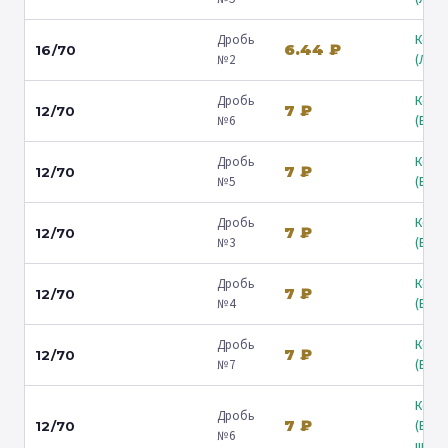
Дробь
Коль
6.44 ₽
16/70
№2
(Люб
Дробь
Коль
7 ₽
12/70
№6
(Барв
Дробь
Коль
7 ₽
12/70
№5
(Барв
Дробь
Коль
7 ₽
12/70
№3
(Барв
Дробь
Коль
7 ₽
12/70
№4
(Барв
Дробь
Коль
7 ₽
12/70
№7
(Барв
Коль
Дробь
7 ₽
(Вол
12/70
№6
ш.) ↗