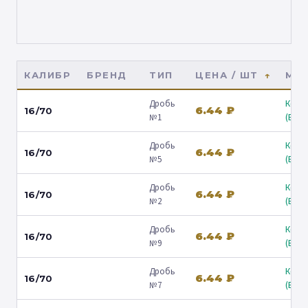
КАЛИБР
БРЕНД
ТИП
ЦЕНА / ШТ
МАГ
Дробь
Коль
6.44 ₽
16/70
№1
(Барв
Дробь
Коль
6.44 ₽
16/70
№5
(Барв
Дробь
Коль
6.44 ₽
16/70
№2
(Барв
Дробь
Коль
6.44 ₽
16/70
№9
(Барв
Дробь
Коль
6.44 ₽
16/70
№7
(Барв