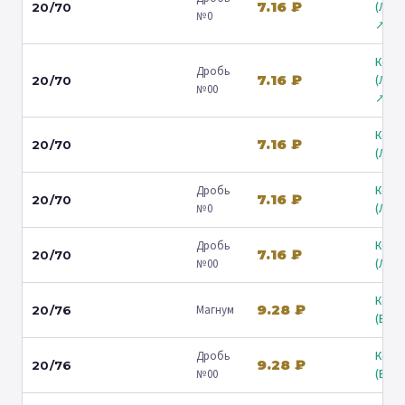
7.16 ₽
(Лени
20/70
№0
↗
Коль
Дробь
7.16 ₽
(Лени
20/70
№00
↗
Коль
7.16 ₽
20/70
(Люб
Дробь
Коль
7.16 ₽
20/70
№0
(Люб
Дробь
Коль
7.16 ₽
20/70
№00
(Люб
Коль
9.28 ₽
Магнум
20/76
(Барв
Дробь
Коль
9.28 ₽
20/76
№00
(Барв