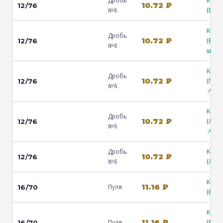
Дробь
Коль
10.72 ₽
12/76
№6
(Барв
Коль
Дробь
10.72 ₽
(Вол
12/76
№6
ш.) ↗
Коль
Дробь
10.72 ₽
(Гост
12/76
№6
↗
Коль
Дробь
10.72 ₽
(Лени
12/76
№6
↗
Дробь
Коль
10.72 ₽
12/76
№6
(Люб
Коль
11.16 ₽
Пуля
16/70
(Барв
Коль
11.16 ₽
Пуля
(Вол
16/70