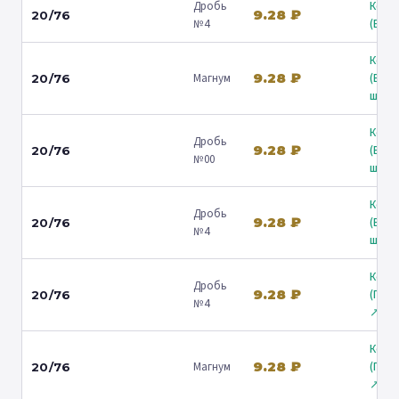
Дробь
Коль
9.28 ₽
20/76
№4
(Барв
Коль
9.28 ₽
Магнум
(Вол
20/76
ш.) ↗
Коль
Дробь
9.28 ₽
(Вол
20/76
№00
ш.) ↗
Коль
Дробь
9.28 ₽
(Вол
20/76
№4
ш.) ↗
Коль
Дробь
9.28 ₽
(Гост
20/76
№4
↗
Коль
9.28 ₽
Магнум
(Гост
20/76
↗