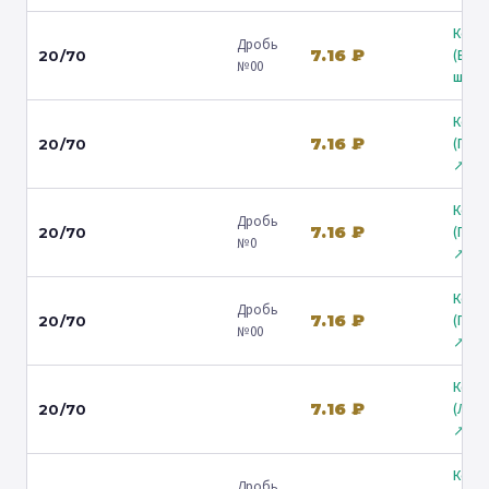
Коль
Дробь
7.16 ₽
(Вол
20/70
№00
ш.) ↗
Коль
7.16 ₽
(Гост
20/70
↗
Коль
Дробь
7.16 ₽
(Гост
20/70
№0
↗
Коль
Дробь
7.16 ₽
(Гост
20/70
№00
↗
Коль
7.16 ₽
(Лени
20/70
↗
Коль
Дробь