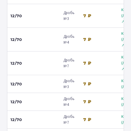
Коль
Дробь
7 ₽
(Лени
12/70
№3
↗
Коль
Дробь
7 ₽
(Лени
12/70
№4
↗
Коль
Дробь
7 ₽
(Лени
12/70
№7
↗
Дробь
Коль
7 ₽
12/70
№3
(Люб
Дробь
Коль
7 ₽
12/70
№4
(Люб
Дробь
Коль
7 ₽
12/70
№7
(Люб