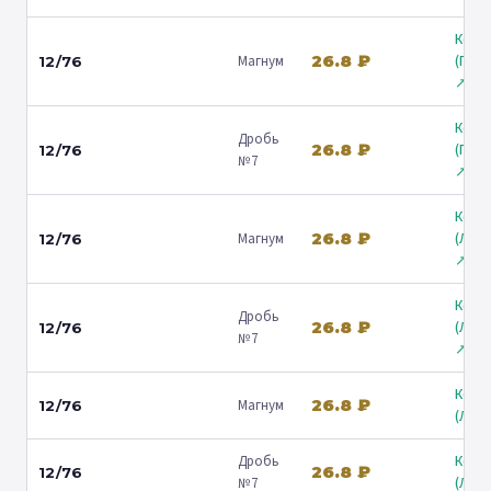
Коль
26.8 ₽
Магнум
(Гост
12/76
↗
Коль
Дробь
26.8 ₽
(Гост
12/76
№7
↗
Коль
26.8 ₽
Магнум
(Лени
12/76
↗
Коль
Дробь
26.8 ₽
(Лени
12/76
№7
↗
Коль
26.8 ₽
Магнум
12/76
(Люб
Дробь
Коль
26.8 ₽
12/76
№7
(Люб