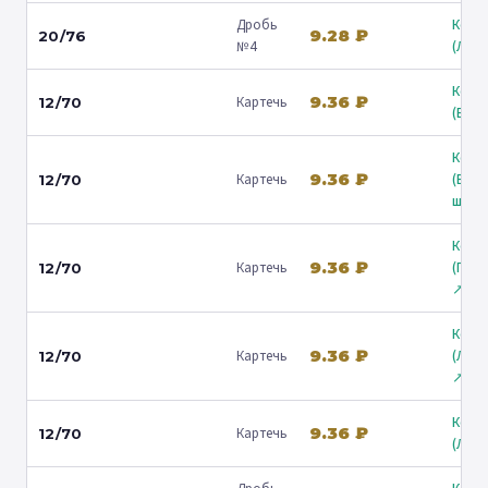
Дробь
Коль
9.28 ₽
20/76
№4
(Люб
Коль
9.36 ₽
Картечь
12/70
(Барв
Коль
9.36 ₽
Картечь
(Вол
12/70
ш.) ↗
Коль
9.36 ₽
Картечь
(Гост
12/70
↗
Коль
9.36 ₽
Картечь
(Лени
12/70
↗
Коль
9.36 ₽
Картечь
12/70
(Люб