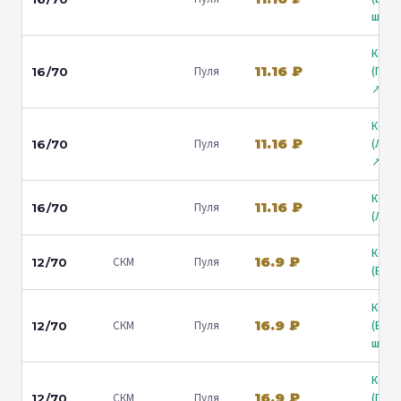
ш.) ↗
Коль
11.16 ₽
Пуля
(Гост
16/70
↗
Коль
11.16 ₽
Пуля
(Лени
16/70
↗
Коль
11.16 ₽
Пуля
16/70
(Люб
Коль
16.9 ₽
СКМ
Пуля
12/70
(Барв
Коль
16.9 ₽
СКМ
Пуля
(Вол
12/70
ш.) ↗
Коль
16.9 ₽
СКМ
Пуля
(Гост
12/70