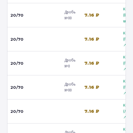
Коль
Дробь
7.16 ₽
(Вол
20/70
№00
ш.) ↗
Коль
7.16 ₽
(Гост
20/70
↗
Коль
Дробь
7.16 ₽
(Гост
20/70
№0
↗
Коль
Дробь
7.16 ₽
(Гост
20/70
№00
↗
Коль
7.16 ₽
(Лени
20/70
↗
Коль
Дробь