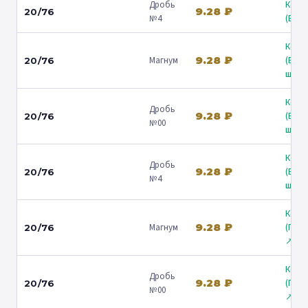
Дробь
Коль
9.28 ₽
20/76
№4
(Барв
Коль
9.28 ₽
Магнум
(Вол
20/76
ш.) ↗
Коль
Дробь
9.28 ₽
(Вол
20/76
№00
ш.) ↗
Коль
Дробь
9.28 ₽
(Вол
20/76
№4
ш.) ↗
Коль
9.28 ₽
Магнум
(Гост
20/76
↗
Коль
Дробь
9.28 ₽
(Гост
20/76
№00
↗