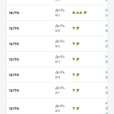
Дробь
Коль
6.44 ₽
16/70
№2
(Люб
Дробь
Коль
7 ₽
12/70
№6
(Барв
Дробь
Коль
7 ₽
12/70
№5
(Барв
Дробь
Коль
7 ₽
12/70
№3
(Барв
Дробь
Коль
7 ₽
12/70
№4
(Барв
Дробь
Коль
7 ₽
12/70
№7
(Барв
Коль
Дробь
7 ₽
(Вол
12/70
№5
ш.) ↗