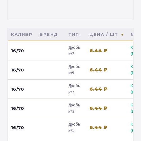
КАЛИБР
БРЕНД
ТИП
ЦЕНА / ШТ
МАГ
Дробь
Коль
6.44 ₽
16/70
№2
(Барв
Дробь
Коль
6.44 ₽
16/70
№9
(Барв
Дробь
Коль
6.44 ₽
16/70
№7
(Барв
Дробь
Коль
6.44 ₽
16/70
№3
(Барв
Дробь
Коль
6.44 ₽
16/70
№1
(Барв