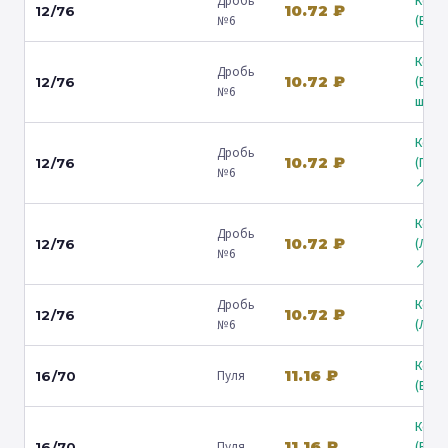
Дробь
Коль
10.72 ₽
12/76
№6
(Барв
Коль
Дробь
10.72 ₽
(Вол
12/76
№6
ш.) ↗
Коль
Дробь
10.72 ₽
(Гост
12/76
№6
↗
Коль
Дробь
10.72 ₽
(Лени
12/76
№6
↗
Дробь
Коль
10.72 ₽
12/76
№6
(Люб
Коль
11.16 ₽
Пуля
16/70
(Барв
Коль
11.16 ₽
Пуля
(Вол
16/70