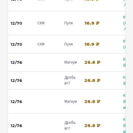
↗
Коль
16.9 ₽
СКМ
Пуля
(Лени
12/70
↗
Коль
16.9 ₽
СКМ
Пуля
12/70
(Люб
Коль
26.8 ₽
Магнум
12/76
(Барв
Дробь
Коль
26.8 ₽
12/76
№7
(Барв
Коль
26.8 ₽
Магнум
(Вол
12/76
ш.) ↗
Коль
Дробь
26.8 ₽
(Вол
12/76
№7
ш.) ↗