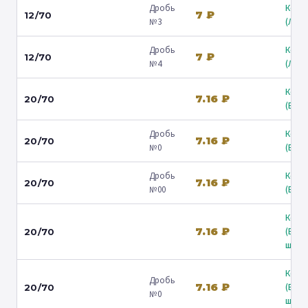
Дробь
Коль
7 ₽
12/70
№3
(Люб
Дробь
Коль
7 ₽
12/70
№4
(Люб
Коль
7.16 ₽
20/70
(Барв
Дробь
Коль
7.16 ₽
20/70
№0
(Барв
Дробь
Коль
7.16 ₽
20/70
№00
(Барв
Коль
7.16 ₽
(Вол
20/70
ш.) ↗
Коль
Дробь
7.16 ₽
(Вол
20/70
№0
ш.) ↗