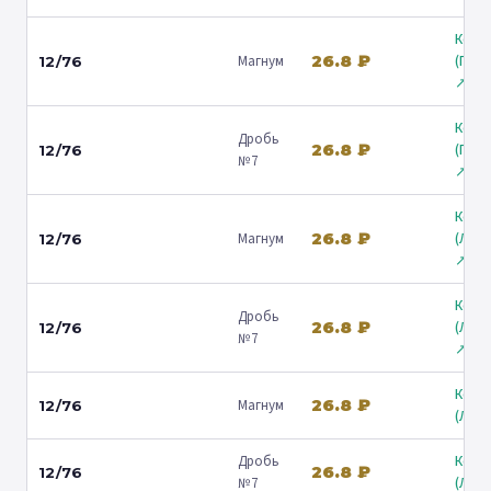
Коль
26.8 ₽
Магнум
(Гост
12/76
↗
Коль
Дробь
26.8 ₽
(Гост
12/76
№7
↗
Коль
26.8 ₽
Магнум
(Лени
12/76
↗
Коль
Дробь
26.8 ₽
(Лени
12/76
№7
↗
Коль
26.8 ₽
Магнум
12/76
(Люб
Дробь
Коль
26.8 ₽
12/76
№7
(Люб