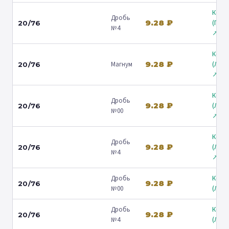
Коль
Дробь
9.28 ₽
(Гост
20/76
№4
↗
Коль
9.28 ₽
Магнум
(Лени
20/76
↗
Коль
Дробь
9.28 ₽
(Лени
20/76
№00
↗
Коль
Дробь
9.28 ₽
(Лени
20/76
№4
↗
Дробь
Коль
9.28 ₽
20/76
№00
(Люб
Дробь
Коль
9.28 ₽
20/76
№4
(Люб