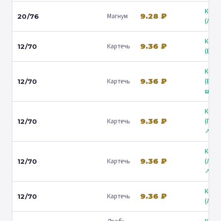
Коль
9.28 ₽
Магнум
20/76
(Люб
Коль
9.36 ₽
Картечь
12/70
(Барв
Коль
9.36 ₽
Картечь
(Вол
12/70
ш.) ↗
Коль
9.36 ₽
Картечь
(Гост
12/70
↗
Коль
9.36 ₽
Картечь
(Лени
12/70
↗
Коль
9.36 ₽
Картечь
12/70
(Люб