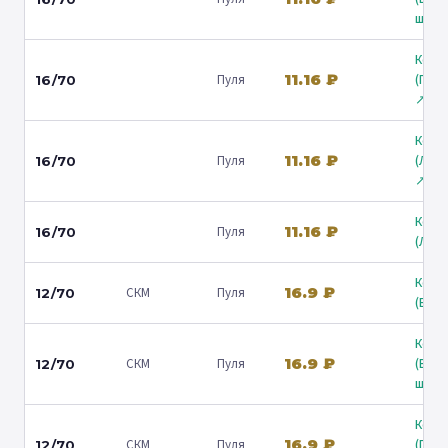
ш.) ↗
Коль
11.16 ₽
Пуля
(Гост
16/70
↗
Коль
11.16 ₽
Пуля
(Лени
16/70
↗
Коль
11.16 ₽
Пуля
16/70
(Люб
Коль
16.9 ₽
СКМ
Пуля
12/70
(Барв
Коль
16.9 ₽
СКМ
Пуля
(Вол
12/70
ш.) ↗
Коль
16.9 ₽
СКМ
Пуля
(Гост
12/70