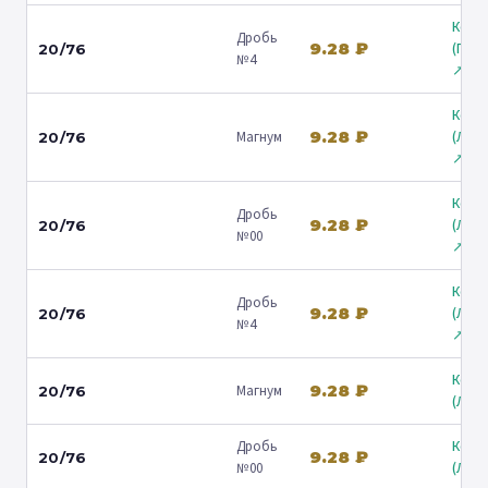
Коль
Дробь
9.28 ₽
(Гост
20/76
№4
↗
Коль
9.28 ₽
Магнум
(Лени
20/76
↗
Коль
Дробь
9.28 ₽
(Лени
20/76
№00
↗
Коль
Дробь
9.28 ₽
(Лени
20/76
№4
↗
Коль
9.28 ₽
Магнум
20/76
(Люб
Дробь
Коль
9.28 ₽
20/76
№00
(Люб