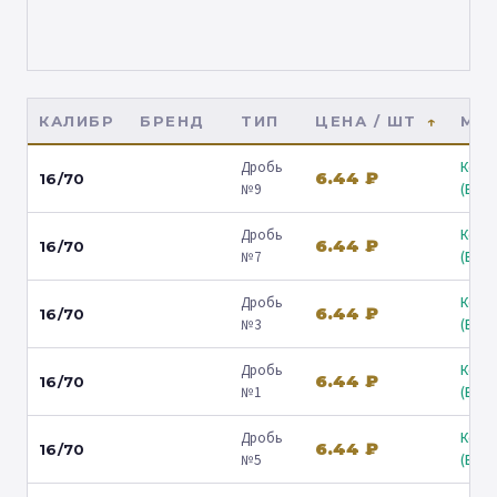
КАЛИБР
БРЕНД
ТИП
ЦЕНА / ШТ
МАГ
Дробь
Коль
6.44 ₽
16/70
№9
(Барв
Дробь
Коль
6.44 ₽
16/70
№7
(Барв
Дробь
Коль
6.44 ₽
16/70
№3
(Барв
Дробь
Коль
6.44 ₽
16/70
№1
(Барв
Дробь
Коль
6.44 ₽
16/70
№5
(Барв