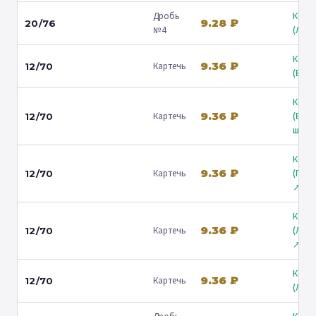
Дробь
Коль
9.28 ₽
20/76
№4
(Люб
Коль
9.36 ₽
Картечь
12/70
(Барв
Коль
9.36 ₽
Картечь
(Вол
12/70
ш.) ↗
Коль
9.36 ₽
Картечь
(Гост
12/70
↗
Коль
9.36 ₽
Картечь
(Лени
12/70
↗
Коль
9.36 ₽
Картечь
12/70
(Люб