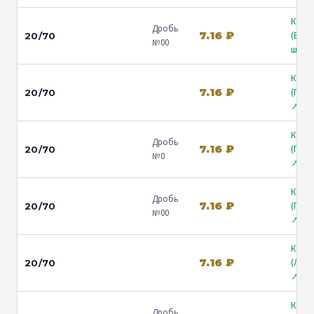
Коль
Дробь
7.16 ₽
(Вол
20/70
№00
ш.) ↗
Коль
7.16 ₽
(Гост
20/70
↗
Коль
Дробь
7.16 ₽
(Гост
20/70
№0
↗
Коль
Дробь
7.16 ₽
(Гост
20/70
№00
↗
Коль
7.16 ₽
(Лени
20/70
↗
Коль
Дробь