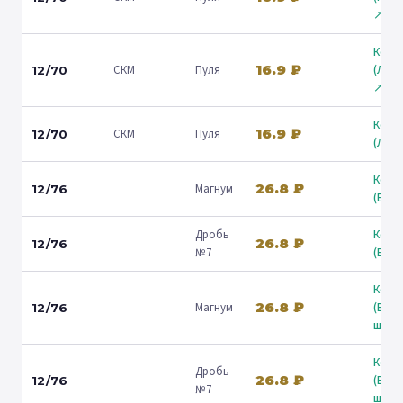
↗
Коль
16.9 ₽
СКМ
Пуля
(Лени
12/70
↗
Коль
16.9 ₽
СКМ
Пуля
12/70
(Люб
Коль
26.8 ₽
Магнум
12/76
(Барв
Дробь
Коль
26.8 ₽
12/76
№7
(Барв
Коль
26.8 ₽
Магнум
(Вол
12/76
ш.) ↗
Коль
Дробь
26.8 ₽
(Вол
12/76
№7
ш.) ↗