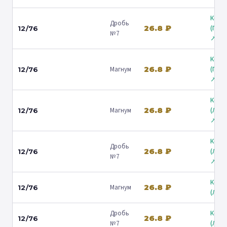
Коль
Дробь
26.8 ₽
(Гост
12/76
№7
↗
Коль
26.8 ₽
Магнум
(Гост
12/76
↗
Коль
26.8 ₽
Магнум
(Лени
12/76
↗
Коль
Дробь
26.8 ₽
(Лени
12/76
№7
↗
Коль
26.8 ₽
Магнум
12/76
(Люб
Дробь
Коль
26.8 ₽
12/76
№7
(Люб