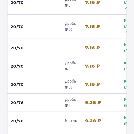
7.16 ₽
(Лени
20/70
№0
↗
Коль
Дробь
7.16 ₽
(Лени
20/70
№00
↗
Коль
7.16 ₽
20/70
(Люб
Дробь
Коль
7.16 ₽
20/70
№0
(Люб
Дробь
Коль
7.16 ₽
20/70
№00
(Люб
Дробь
Коль
9.28 ₽
20/76
№4
(Барв
Коль
9.28 ₽
Магнум
20/76
(Барв