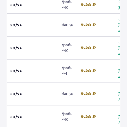
Дробь
Коль
9.28 ₽
20/76
№00
(Барв
Коль
9.28 ₽
Магнум
(Вол
20/76
ш.) ↗
Коль
Дробь
9.28 ₽
(Вол
20/76
№00
ш.) ↗
Коль
Дробь
9.28 ₽
(Вол
20/76
№4
ш.) ↗
Коль
9.28 ₽
Магнум
(Гост
20/76
↗
Коль
Дробь
9.28 ₽
(Гост
20/76
№00
↗