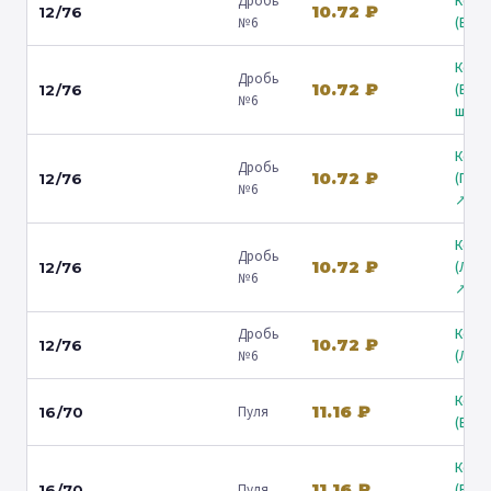
Дробь
Коль
10.72 ₽
12/76
№6
(Барв
Коль
Дробь
10.72 ₽
(Вол
12/76
№6
ш.) ↗
Коль
Дробь
10.72 ₽
(Гост
12/76
№6
↗
Коль
Дробь
10.72 ₽
(Лени
12/76
№6
↗
Дробь
Коль
10.72 ₽
12/76
№6
(Люб
Коль
11.16 ₽
Пуля
16/70
(Барв
Коль
11.16 ₽
Пуля
(Вол
16/70