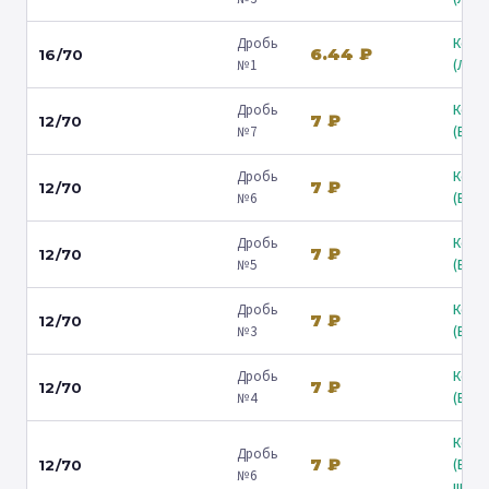
Дробь
Коль
6.44 ₽
16/70
№1
(Люб
Дробь
Коль
7 ₽
12/70
№7
(Барв
Дробь
Коль
7 ₽
12/70
№6
(Барв
Дробь
Коль
7 ₽
12/70
№5
(Барв
Дробь
Коль
7 ₽
12/70
№3
(Барв
Дробь
Коль
7 ₽
12/70
№4
(Барв
Коль
Дробь
7 ₽
(Вол
12/70
№6
ш.) ↗