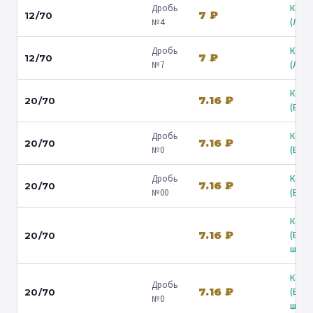
Дробь
Коль
7 ₽
12/70
№4
(Люб
Дробь
Коль
7 ₽
12/70
№7
(Люб
Коль
7.16 ₽
20/70
(Барв
Дробь
Коль
7.16 ₽
20/70
№0
(Барв
Дробь
Коль
7.16 ₽
20/70
№00
(Барв
Коль
7.16 ₽
(Вол
20/70
ш.) ↗
Коль
Дробь
7.16 ₽
(Вол
20/70
№0
ш.) ↗